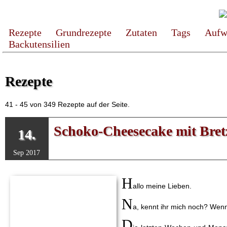
Rezepte
Grundrezepte
Zutaten
Tags
Aufw
Backutensilien
Rezepte
41 - 45 von 349 Rezepte auf der Seite.
Schoko-Cheesecake mit Bret
14.
Sep 2017
H
allo meine Lieben.
N
a, kennt ihr mich noch? Wenn 
D