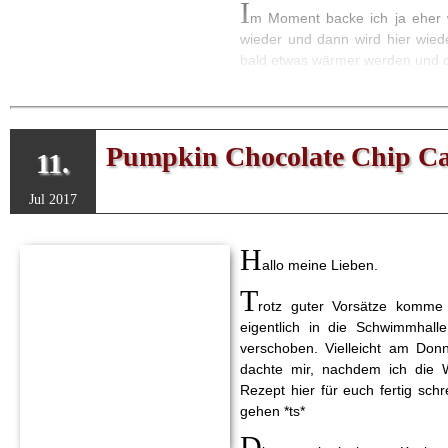
I
m Moment backe ich ja eher 
wieder und dann wird hier wied
bald etwas wärmer werden und d
Zumal ich auch unbedingt mal
Freitag das leckerste Brot über
nach einem guten Rezept machen.
Pumpkin Chocolate Chip C
11.
Jul 2017
H
allo meine Lieben.
T
rotz guter Vorsätze komme 
eigentlich in die Schwimmhal
verschoben. Vielleicht am Donn
dachte mir, nachdem ich die
Rezept hier für euch fertig sch
gehen *ts*
D