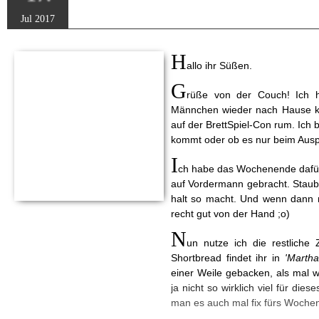
Jul 2017
H
allo ihr Süßen.
G
rüße von der Couch! Ich 
Männchen wieder nach Hause k
auf der BrettSpiel-Con rum. Ich
kommt oder ob es nur beim Auspr
I
ch habe das Wochenende dafür 
auf Vordermann gebracht. Stau
halt so macht. Und wenn dann n
recht gut von der Hand ;o)
N
un nutze ich die restliche
Shortbread findet ihr in
'Martha
einer Weile gebacken, als mal 
ja nicht so wirklich viel für die
man es auch mal fix fürs Woche