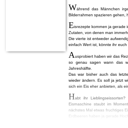
W
ährend das Männchen irge
Bilderrahmen spazieren gehen, h
E
isrezepte kommen ja gerade i
Zutaten, von denen man immerhi
Die vierte ist entweder aufwendi
einfach Wert ist, könnte ihr euch
A
usprobiert haben wir das Rez
so genau sagen wann das war
Jahreshälfte.
Das war bisher auch das letzte
wieder ändern. Es soll ja jetz
sich ein Eis eher anbieten, als 
H
abt ihr Lieblingseissorten
Eismaschine staubt im Moment
nächstes Mal etwas fruchtiges Eis
Erdbeeren haben ja gerade Hochs
A
m Wochenende waren wir ja