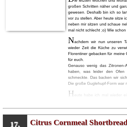
ie letzten Wochen und Monate
großen Schritten näher und gan
gewesen. Deshalb bin ich so la
vor zu stellen. Aber heute sitz
neben mir sitzen und schaue neb
mal nicht schlecht ;o) Wie schon 
N
achdem wir nun unseren T
wieder Zeit die Küche zu ver
Florentiner gebacken für meine 
für euch.
Genauso wenig das Zitronen-A
haben, was leider den Ofen 
schmeckte. Das backen wir sich
Die große Guglehupf-Form war näm
H
eute habe ich mal wieder 
schon im Frühjahr gebacken. Ku
haben wir uns hingesetzt und uns
schwer, nur etwas aufwendiger. A
allemal =o)
Citrus Cornmeal Shortbrea
17.