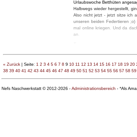
Urlaubswoche Betthüten angesagt
Halbwegs wieder hergestellt, gi
Also nicht jetzt - jetzt sitze
unseren beiden Federtieren ;o)
mal online kriegen. Und da dach
an.
L
etztes Wochenende standen M
wir einen Erdbeer-Rhabarber
gefunden habe und keine Lust 
« Zurück
| Seite:
1
2
3
4
5
6
7
8
9
10
11
12
13
14
15
16
17
18
19
20
einfach transportierbar sein,
38
39
40
41
42
43
44
45
46
47
48
49
50
51
52
53
54
55
56
57
58
59
wurde es am Ende dann ein sch
klang lecker und einfach. Und d
Nefs Naschwerkstatt © 2012-2026 -
Administrationsbereich
- *Als Ama