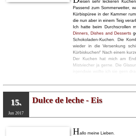
iesen sehr leckeren Kuche
Passend zum Sommerwetter, wa
Kürbispüree in der Kammer rum,
die nun aber in einem Teig verarb
Ich hatte beim Durchscrollen m
Dinners, Dishes and Desserts
ge
Schokoladen-Kuchen. Die Kombi
wieder in die Versenkung sc
Kürbiskuchen!' Nach einem kurze
Der Kuchen hat mich am Ende
Mistviecher ja gerne. Die Glasu
irgendwie wollte ich sie gern d
als Deko verzichtet ;o)
Dulce de leche - Eis
15.
Jun 2017
H
allo meine Lieben.