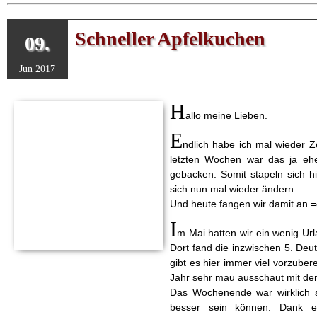
Eismacher gesehen und ein pa
dabei *schüttels* Die versuchen wi
Schneller Apfelkuchen
09.
Vielleicht probieren wir auch mal
Jun 2017
H
allo meine Lieben.
E
ndlich habe ich mal wieder 
letzten Wochen war das ja eher
gebacken. Somit stapeln sich hi
sich nun mal wieder ändern.
Und heute fangen wir damit an =
I
m Mai hatten wir ein wenig Ur
Dort fand die inzwischen 5. Deu
gibt es hier immer viel vorzuber
Jahr sehr mau ausschaut mit den
Das Wochenende war wirklich sc
besser sein können. Dank e