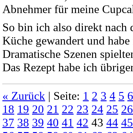
Abnehmer für meine Cupcake
So bin ich also direkt nac
Küche gewandert und habe 
Dramatische Szenen spielten 
Das Rezept habe ich übrig
« Zurück
| Seite:
1
2
3
4
5
18
19
20
21
22
23
24
25
26
37
38
39
40
41
42
43
44
45