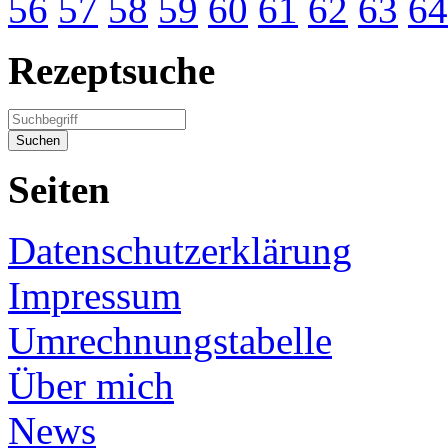
56
57
58
59
60
61
62
63
64
Rezeptsuche
Seiten
Datenschutzerklärung
Impressum
Umrechnungstabelle
Über mich
News