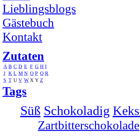
Lieblingsblogs
Gästebuch
Kontakt
Zutaten
A
B
C
D
E
F
G
H
I
J
K
L
M
N
O
P
Q
R
S
T
U
V
W
X
Y
Z
Tags
Süß
Schokoladig
Keks
Zartbitterschokolade