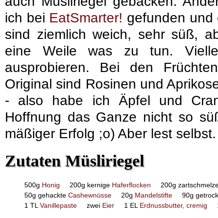
auch Müsliriegel gebacken. Ander
ich bei
EatSmarter!
gefunden und e
sind ziemlich weich, sehr süß,
eine Weile was zu tun. Vielle
ausprobieren. Bei den Früchten
Original sind Rosinen und Aprikose
- also habe ich Äpfel und Cra
Hoffnung das Ganze nicht so süß
mäßiger Erfolg ;o) Aber lest selbst.
Zutaten Müsliriegel
500g
Honig
200g kernige
Haferflocken
200g zartschmel
50g gehackte
Cashewnüsse
20g
Mandelstifte
90g getroc
1 TL
Vanillepaste
zwei
Eier
1 EL
Erdnussbutter, cremig