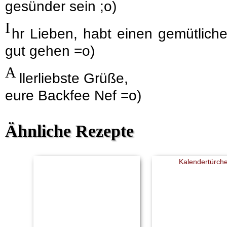
gesünder sein ;o)
I
hr Lieben, habt einen gemütlich
gut gehen =o)
A
llerliebste Grüße,
eure Backfee Nef =o)
Ähnliche Rezepte