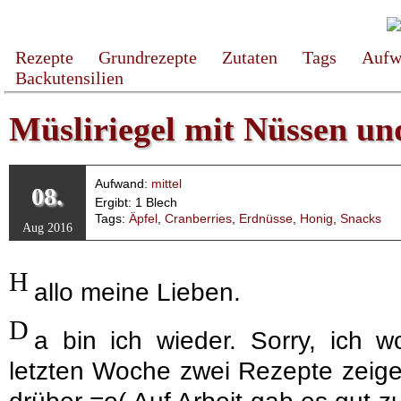
Rezepte
Grundrezepte
Zutaten
Tags
Aufw
Backutensilien
Müsliriegel mit Nüssen un
Aufwand:
mittel
08.
Ergibt: 1 Blech
Tags:
Äpfel
,
Cranberries
,
Erdnüsse
,
Honig
,
Snacks
Aug 2016
H
allo meine Lieben.
D
a bin ich wieder. Sorry, ich wo
letzten Woche zwei Rezepte zeige