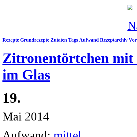
Rezepte
Grundrezepte
Zutaten
Tags
Aufwand
Rezeptarchiv
Vor
Zitronentörtchen mit
im Glas
19.
Mai 2014
Aufwand:
mittel