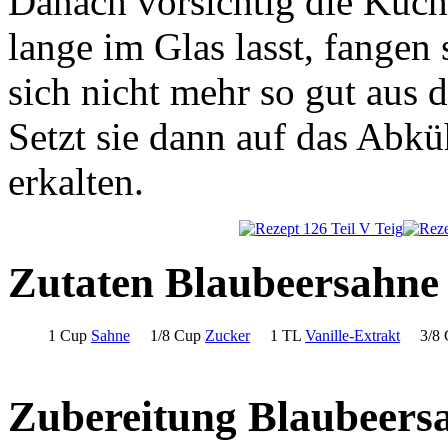
Danach vorsichtig die Küchl
lange im Glas lasst, fangen 
sich nicht mehr so gut aus 
Setzt sie dann auf das Abküh
erkalten.
Zutaten Blaubeersahne
1 Cup
Sahne
1/8 Cup
Zucker
1 TL
Vanille-Extrakt
3/8
Zubereitung Blaubeers