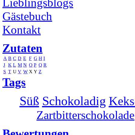
Lieblingsblogs
Gästebuch
Kontakt
Zutaten
A
B
C
D
E
F
G
H
I
J
K
L
M
N
O
P
Q
R
S
T
U
V
W
X
Y
Z
Tags
Süß
Schokoladig
Keks
Zartbitterschokolade
Bewertungen